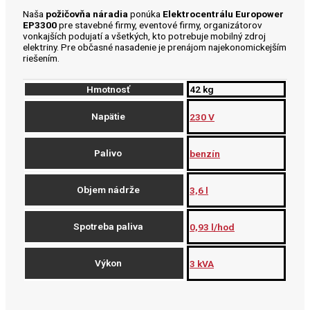
Naša
požičovňa náradia
ponúka
Elektrocentrálu Europower
EP3300
pre stavebné firmy, eventové firmy, organizátorov
vonkajších podujatí a všetkých, kto potrebuje mobilný zdroj
elektriny. Pre občasné nasadenie je prenájom najekonomickejším
riešením.
Hmotnosť
42 kg
Napätie
230 V
Palivo
benzín
Objem nádrže
3,6 l
Spotreba paliva
0,93 l/hod
Výkon
3 kVA