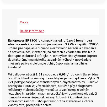
Popis
Ďalšie informácie
Europower EP3300
je kompaktná jednofázová
benzínová
elektrocentrála
s menovitým výkonom
3 kVA
a napätím
230 V
,
určená pre napájanie ručného elektrického náradia a osvetlenia
na staveniskách, v exteriéri, na chatách a všade tam, kde nie je
dostupná elektrická prípojka. 4-taktný benzínový motor (oproti
dvojtaktnému) má niekoľko zásadných výhod – nevyžaduje
miešanie paliva s olejom, je tichší, úspornejší a má dlhšiu
životnosť.
Pri palivovej nádrži
3,6 l
a spotrebe
0,93 l/hod
centrála zvládne
približne 4 hodiny súvislej prevádzky na jedno naplnenie. Výkon 3
kVA pokryje napájanie štandardných ručných nástrojov – uhlové
brúsky do 1 500 W, vŕtacie kladivá, okružné píly, halogénové
reflektory, malé miešačky. Pri naštartovaní stroja s veľkým
rozbehovým prúdom (napr. miešačky) je vhodné kontrolovať, či
menovitý výkon nie je prekročený. Robustná konštrukcia s
ochranným rámom uľahčuje transport na stavenisko a chráni
vlastný stroj pred poškodením.