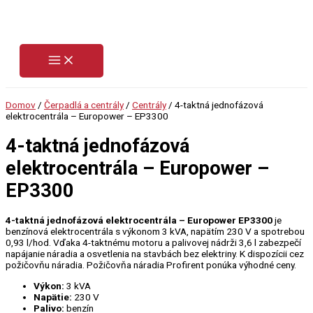
Preskočiť
na
obsah
Domov
/
Čerpadlá a centrály
/
Centrály
/ 4-taktná jednofázová
elektrocentrála – Europower – EP3300
4-taktná jednofázová
elektrocentrála – Europower –
EP3300
4-taktná jednofázová elektrocentrála – Europower EP3300
je
benzínová elektrocentrála s výkonom 3 kVA, napätím 230 V a spotrebou
0,93 l/hod. Vďaka 4-taktnému motoru a palivovej nádrži 3,6 l zabezpečí
napájanie náradia a osvetlenia na stavbách bez elektriny. K dispozícii cez
požičovňu náradia. Požičovňa náradia Profirent ponúka výhodné ceny.
Výkon:
3 kVA
Napätie:
230 V
Palivo:
benzín