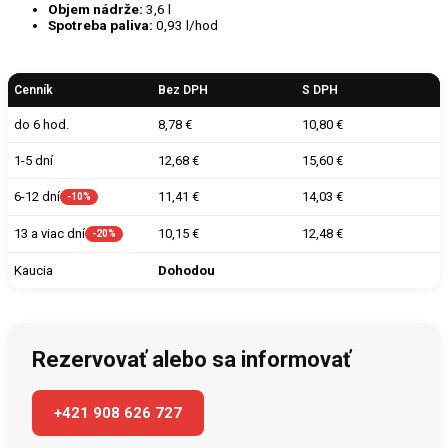
Objem nádrže:
3,6 l
Spotreba paliva:
0,93 l/hod
Cenník
Bez DPH
S DPH
do 6 hod.
8,78 €
10,80 €
1-5 dní
12,68 €
15,60 €
11,41 €
14,03 €
6-12 dní
-10%
10,15 €
12,48 €
13 a viac dní
-20%
Kaucia
Dohodou
Rezervovať alebo sa informovať
+421 908 626 727