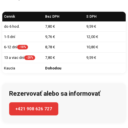
Cenník
Bez DPH
S DPH
do 6 hod.
7,80 €
9,59 €
1-5 dní
9,76 €
12,00 €
8,78 €
10,80 €
6-12 dní
-10%
7,80 €
9,59 €
13 a viac dní
-20%
Kaucia
Dohodou
Rezervovať alebo sa informovať
+421 908 626 727