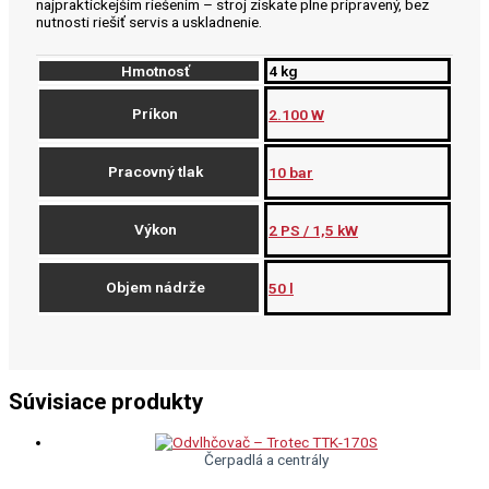
najpraktickejším riešením – stroj získate plne pripravený, bez
nutnosti riešiť servis a uskladnenie.
Hmotnosť
4 kg
Príkon
2.100 W
Pracovný tlak
10 bar
Výkon
2 PS / 1,5 kW
Objem nádrže
50 l
Súvisiace produkty
Čerpadlá a centrály