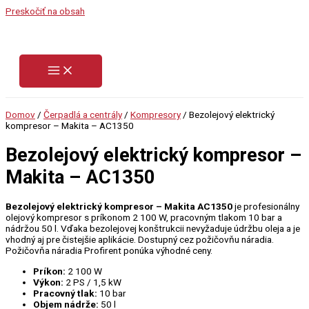
Preskočiť na obsah
Domov
/
Čerpadlá a centrály
/
Kompresory
/ Bezolejový elektrický
kompresor – Makita – AC1350
Bezolejový elektrický kompresor –
Makita – AC1350
Bezolejový elektrický kompresor – Makita AC1350
je profesionálny
olejový kompresor s príkonom 2 100 W, pracovným tlakom 10 bar a
nádržou 50 l. Vďaka bezolejovej konštrukcii nevyžaduje údržbu oleja a je
vhodný aj pre čistejšie aplikácie. Dostupný cez požičovňu náradia.
Požičovňa náradia Profirent ponúka výhodné ceny.
Príkon:
2 100 W
Výkon:
2 PS / 1,5 kW
Pracovný tlak:
10 bar
Objem nádrže:
50 l