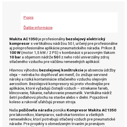
Popis
Ďalšie informácie
Makita AC1350
je profesionálny
bezolejový elektrický
kompresor
s vertikálnou nádržou 50 l, určený pre profesionálne
aj poloprofesionálne aplikácie pneumatického náradia. Príkon
2
100 W
(motor 1,5 kW / 2 PS) v kombinácii s pracovným tlakom
10 bar
a objemom nádrže
50 l
z neho robí univerzálny zdroj
stlačeného vzduchu pre väčšinu remeselných aplikácií.
Hlavnou výhodou
bezolejovej konštrukcie
je absencia údržby
oleja – netreba ho doplňovať ani meniť, čo znižuje servisné
nároky a riziká kontaminácie stlačeného vzduchu olejovým
aerosólom. Bezolejové kompresory sú preto vhodnejšie pre
aplikácie, ktoré vyžadujú čistejší vzduch – striekanie farieb,
klincovanie, fúkanie, nafukovanie pneumatík. Vertikálna nádrž
šetrí podlahovú plochu na stavbe alebo v dielni. Pojazdové
koleso a rukoväť uľahčujú presun stroja.
Naša
požičovňa náradia
ponúka
Kompresor Makita AC1350
pre lakovníkov, klampiarov, sadrokartonistov a všetkých
remeselníkov, ktorí potrebujú stlačený vzduch pre pneumatické
náradie. Pre projekty s obmedzeným trvaním je prenájom