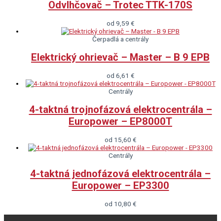
Odvlhčovač – Trotec TTK-170S
od
9,59
€
Čerpadlá a centrály
Elektrický ohrievač – Master – B 9 EPB
od
6,61
€
Centrály
4-taktná trojnofázová elektrocentrála –
Europower – EP8000T
od
15,60
€
Centrály
4-taktná jednofázová elektrocentrála –
Europower – EP3300
od
10,80
€