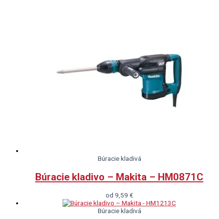
Búracie kladivá
Búracie kladivo – Makita – HM0871C
od
9,59
€
Búracie kladivá