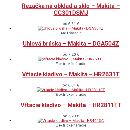
Rezačka na obklad a sklo – Makita –
CC301DSMJ
od
6,61
€
AKU náradie
Uhlová brúska – Makita – DGA504Z
od
7,20
€
Elektrické náradie
Vŕtacie kladivo – Makita – HR2631T
od
6,61
€
Elektrické náradie
Vŕtacie kladivo – Makita – HR2811FT
od
7,20
€
Elektrické náradie