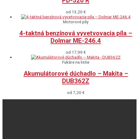
PD-520 R
od
13,20
€
Motorové píly
4-taktná benzínová vyvetvovacia píla –
Dolmar ME-246.4
od
17,99
€
Fukáre na listie
Akumulátorové dúchadlo – Makita –
DUB362Z
od
7,20
€