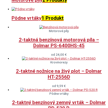
Motorové píly
2 Produkty
Pôdne vrtáky
1 Produkt
Motorové píly
2-taktná benzínová motorová píla –
Dolmar PS-6400HS-45
od
24,00
€
Krovinorezy
2-taktné nožnice na živý plot – Dolmar
HT-2556D
od
9,59
€
Pôdne vrtáky
2-taktný benzínový zemný vrták – Dolmar