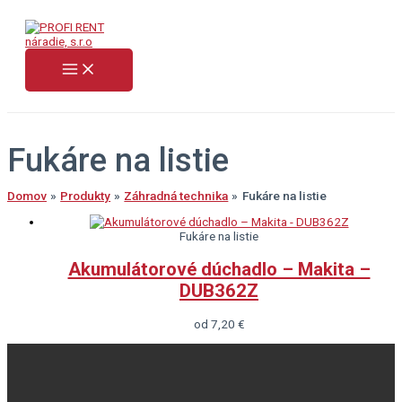
Preskočiť
na
obsah
Fukáre na listie
Domov
Produkty
Záhradná technika
Fukáre na listie
Fukáre na listie
Akumulátorové dúchadlo – Makita –
DUB362Z
od
7,20
€