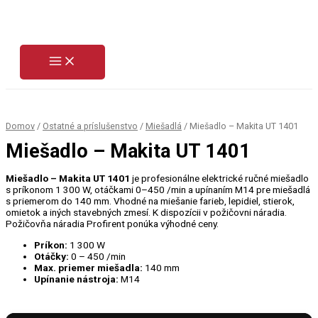
Preskočiť
na
obsah
Domov
/
Ostatné a príslušenstvo
/
Miešadlá
/ Miešadlo – Makita UT 1401
Miešadlo – Makita UT 1401
Miešadlo – Makita UT 1401
je profesionálne elektrické ručné miešadlo
s príkonom 1 300 W, otáčkami 0–450 /min a upínaním M14 pre miešadlá
s priemerom do 140 mm. Vhodné na miešanie farieb, lepidiel, stierok,
omietok a iných stavebných zmesí. K dispozícii v požičovni náradia.
Požičovňa náradia Profirent ponúka výhodné ceny.
Príkon:
1 300 W
Otáčky:
0 – 450 /min
Max. priemer miešadla:
140 mm
Upínanie nástroja:
M14