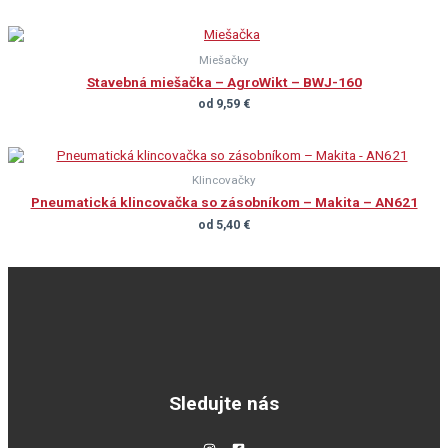
Miešačky
Stavebná miešačka – AgroWikt – BWJ-160
od
9,59
€
Klincovačky
Pneumatická klincovačka so zásobníkom – Makita – AN621
od
5,40
€
Sledujte nás