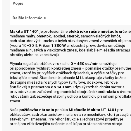
Popis
Ďalšie informácie
Makita UT 1401
je profesionálne
elektrické ručné miešadlo
určené
miešanie malty, omietok, lepidiel, stierok, samonivelačných hmôt,
sadrokartónových tmelov a iných stavebných zmesí v menších objem
(vedrá 10–30 l). Príkon
1 300 W
a robustná prevodovka umožňujú
miešanie aj hustých a viskóznych zmesí, kde slabšie miešadlá strácajú
obrátky alebo sa zasekávajú.
Plynulá regulácia otáčok v rozsahu
0 – 450 ot./min
umožňuje
prispôsobenie rýchlosti konkrétnej zmesi – pomalšie otáčky pre hutné
zmesi, ktoré by pri vyšších otáčkach špliechali, a vyššie otáčky pre
tekutejšie zmesi. Štandardné upínanie
M14
akceptuje všetky bežne
dostupné miešadlá rôznych typov (vrtuľové, doskové, rebrové,
špirálové) s priemerom
do 140 mm
. Plynulý rozbeh chráni motor a
prevodovku pri zaťažení, ergonomická obojručná konštrukcia s dvom
rukoväťami zabezpečuje stabilný úchop a kontrolu pri silnom protitlak
zmesi.
Naša
požičovňa náradia
ponúka
Miešadlo Makita UT 1401
pre
obkladačov, sadrokartonistov, maliarov a remeselníkov, ktorí pracujú 
stavebnými zmesami. Pre rekonštrukcie a jednorazové projekty je
prenájom efektívnejším riešením než kúpa profesionálneho stroja.