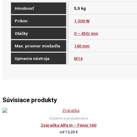
Hmotnosť
5,5 kg
Príkon
1.300 W
Otáčky
0 – 450/ min
Max. priemer miešadla
140 mm
Upínanie nástroja
M14
Súvisiace produkty
Ostatné a príslušenstvo
Zváračka Alfa In – Fénix 160
od
13,20
€