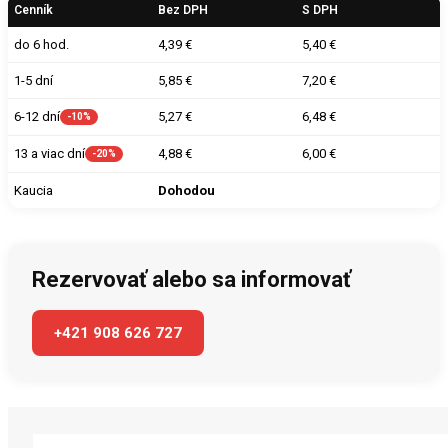
Cenník
Bez DPH
S DPH
do 6 hod.
4,39 €
5,40 €
1-5 dní
5,85 €
7,20 €
5,27 €
6,48 €
6-12 dní
-10%
4,88 €
6,00 €
13 a viac dní
-20%
Kaucia
Dohodou
Rezervovať alebo sa informovať
+421 908 626 727